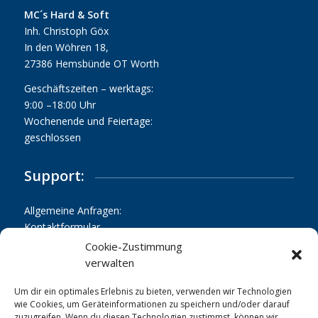
MC´s Hard & Soft
Inh. Christoph Göx
In den Wöhren 18,
27386 Hemsbünde OT Worth
Geschäftszeiten – werktags:
9:00 –18:00 Uhr
Wochenende und Feiertage:
geschlossen
Support:
Allgemeine Anfragen:
Kontaktformular
Cookie-Zustimmung
Support:
verwalten
support@mcs-web.de
Um dir ein optimales Erlebnis zu bieten, verwenden wir Technologien
Tekefon:
wie Cookies, um Geräteinformationen zu speichern und/oder darauf
+49 4261 2270
zuzugreifen. Wenn du diesen Technologien zustimmst, können wir